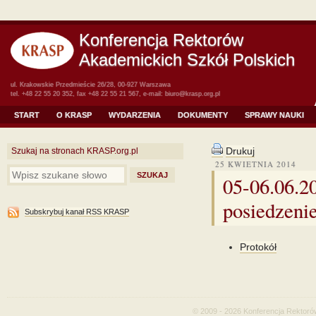
Konferencja Rektorów
Akademickich Szkół Polskich
ul. Krakowskie Przedmieście 26/28, 00-927 Warszawa
tel. +48 22 55 20 352, fax +48 22 55 21 567, e-mail:
biuro@krasp.org.pl
START
O KRASP
WYDARZENIA
DOKUMENTY
SPRAWY NAUKI
Drukuj
Szukaj na stronach KRASP.org.pl
25 KWIETNIA 2014
05-06.06.20
posiedzeni
Subskrybuj kanał RSS KRASP
Protokół
© 2009 - 2026 Konferencja Rektoró