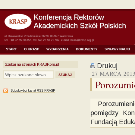
Konferencja Rektorów
Akademickich Szkół Polskich
ul. Krakowskie Przedmieście 26/28, 00-927 Warszawa
tel. +48 22 55 20 352, fax +48 22 55 21 567, e-mail:
biuro@krasp.org.pl
START
O KRASP
WYDARZENIA
DOKUMENTY
SPRAWY NAUKI
Drukuj
Szukaj na stronach KRASP.org.pl
27 MARCA 201
Porozumi
Subskrybuj kanał RSS KRASP
Porozumien
pomiędzy Konf
Fundacją Ed