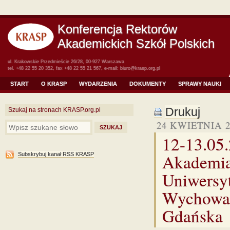
Konferencja Rektorów
Akademickich Szkół Polskich
ul. Krakowskie Przedmieście 26/28, 00-927 Warszawa
tel. +48 22 55 20 352, fax +48 22 55 21 567, e-mail:
biuro@krasp.org.pl
START
O KRASP
WYDARZENIA
DOKUMENTY
SPRAWY NAUKI
Drukuj
Szukaj na stronach KRASP.org.pl
24 KWIETNIA 2
12-13.05
Akademia
Subskrybuj kanał RSS KRASP
Uniwersy
Wychowan
Gdańska