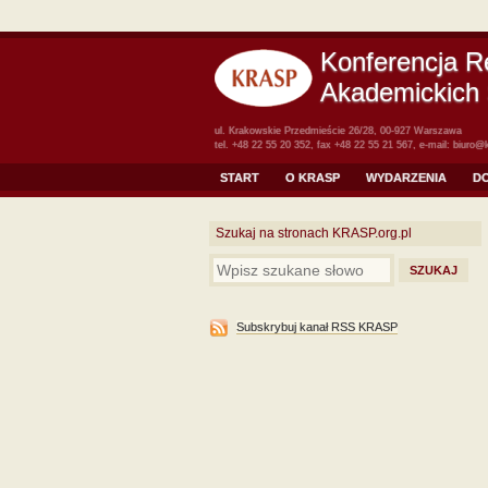
Konferencja R
Akademickich 
ul. Krakowskie Przedmieście 26/28, 00-927 Warszawa
tel. +48 22 55 20 352, fax +48 22 55 21 567, e-mail:
biuro@k
START
O KRASP
WYDARZENIA
D
Szukaj na stronach KRASP.org.pl
Subskrybuj kanał RSS KRASP