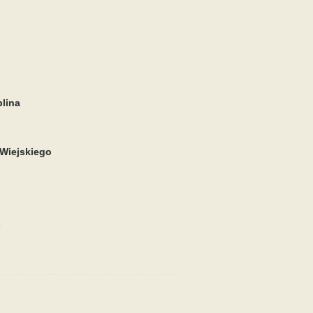
blina
 Wiejskiego
i