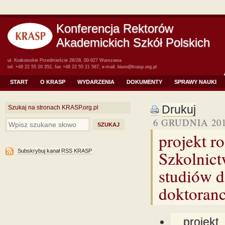
Konferencja Rektorów
Akademickich Szkół Polskich
ul. Krakowskie Przedmieście 26/28, 00-927 Warszawa
tel. +48 22 55 20 352, fax +48 22 55 21 567, e-mail:
biuro@krasp.org.pl
START
O KRASP
WYDARZENIA
DOKUMENTY
SPRAWY NAUKI
Drukuj
Szukaj na stronach KRASP.org.pl
6 GRUDNIA 20
projekt r
Szkolnic
Subskrybuj kanał RSS KRASP
studiów d
doktoran
projekt