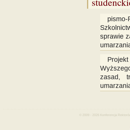
studencki
pismo-
Szkolnic
sprawie za
umarzania
Projek
Wyższego
zasad, t
umarzania
© 2009 - 2026 Konferencja Rektoró