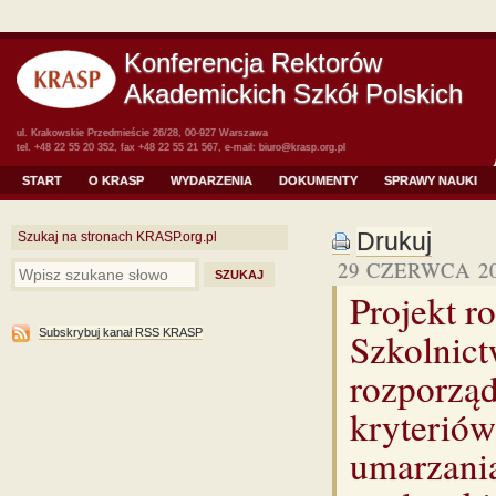
Konferencja Rektorów
Akademickich Szkół Polskich
ul. Krakowskie Przedmieście 26/28, 00-927 Warszawa
tel. +48 22 55 20 352, fax +48 22 55 21 567, e-mail:
biuro@krasp.org.pl
START
O KRASP
WYDARZENIA
DOKUMENTY
SPRAWY NAUKI
Drukuj
Szukaj na stronach KRASP.org.pl
29 CZERWCA 2
Projekt r
Szkolnic
Subskrybuj kanał RSS KRASP
rozporząd
kryteriów
umarzani