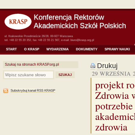
Konferencja Rektorów
Akademickich Szkół Polskich
ul. Krakowskie Przedmieście 26/28, 00-927 Warszawa
tel. +48 22 55 20 352, fax +48 22 55 21 567, e-mail:
biuro@krasp.org.pl
START
O KRASP
WYDARZENIA
DOKUMENTY
SPRAWY NAUKI
Drukuj
Szukaj na stronach KRASP.org.pl
29 WRZEŚNIA 2
projekt r
Zdrowia w
Subskrybuj kanał RSS KRASP
potrzebie
akademick
zdrowia