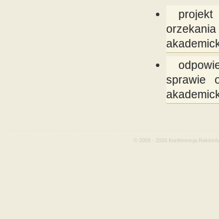
projek
orzekan
akademick
odpowi
sprawie o
akademick
© 2009 - 2026 Konferencja Rektoró