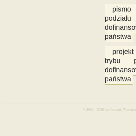
pismo 
podziału 
dofinan
państwa
projek
trybu p
dofinan
państwa
© 2009 - 2026 Konferencja Rektoró