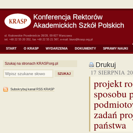
Konferencja Rektorów
Akademickich Szkół Polskich
ul. Krakowskie Przedmieście 26/28, 00-927 Warszawa
tel. +48 22 55 20 352, fax +48 22 55 21 567, e-mail:
biuro@krasp.org.pl
START
O KRASP
WYDARZENIA
DOKUMENTY
SPRAWY NAUKI
Drukuj
Szukaj na stronach KRASP.org.pl
17 SIERPNIA 20
projekt r
sposobu p
Subskrybuj kanał RSS KRASP
podmiotow
zadań pro
państwa