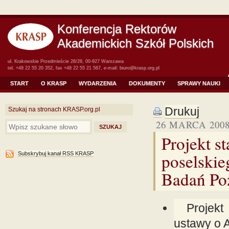
Konferencja Rektorów
Akademickich Szkół Polskich
ul. Krakowskie Przedmieście 26/28, 00-927 Warszawa
tel. +48 22 55 20 352, fax +48 22 55 21 567, e-mail:
biuro@krasp.org.pl
START
O KRASP
WYDARZENIA
DOKUMENTY
SPRAWY NAUKI
Drukuj
Szukaj na stronach KRASP.org.pl
26 MARCA 200
Projekt 
poselskie
Subskrybuj kanał RSS KRASP
Badań Po
Projek
ustawy o 