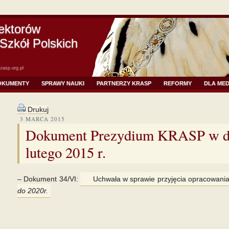
ektorów
Szkół Polskich
rasp.org.pl
OKUMENTY
SPRAWY NAUKI
PARTNERZY KRASP
REFORMY
DLA ME
Drukuj
3 MARCA 2015
Dokument Prezydium KRASP w d
lutego 2015 r.
– Dokument 34/VI:
Uchwała w sprawie przyjęcia opracowani
do 2020r.