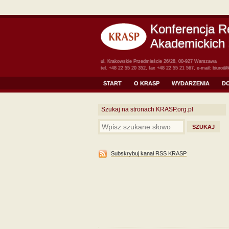
Konferencja R
Akademickich 
ul. Krakowskie Przedmieście 26/28, 00-927 Warszawa
tel. +48 22 55 20 352, fax +48 22 55 21 567, e-mail:
biuro@k
START
O KRASP
WYDARZENIA
D
Szukaj na stronach KRASP.org.pl
Subskrybuj kanał RSS KRASP