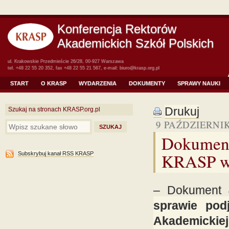
Konferencja Rektorów
Akademickich Szkół Polskich
ul. Krakowskie Przedmieście 26/28, 00-927 Warszawa
tel. +48 22 55 20 352, fax +48 22 55 21 567, e-mail:
biuro@krasp.org.pl
START
O KRASP
WYDARZENIA
DOKUMENTY
SPRAWY NAUKI
Drukuj
Szukaj na stronach KRASP.org.pl
9 PAŹDZIERNIK
Dokument
KRASP w 
Subskrybuj kanał RSS KRASP
– Dokument 
sprawie pod
Akademickiej