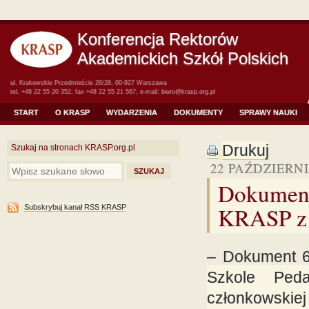
Konferencja Rektorów
Akademickich Szkół Polskich
ul. Krakowskie Przedmieście 26/28, 00-927 Warszawa
tel. +48 22 55 20 352, fax +48 22 55 21 567, e-mail:
biuro@krasp.org.pl
START
O KRASP
WYDARZENIA
DOKUMENTY
SPRAWY NAUKI
Drukuj
Szukaj na stronach KRASP.org.pl
22 PAŹDZIERNI
Dokument
KRASP z d
Subskrybuj kanał RSS KRASP
– Dokument 6/
Szkole Peda
członkowskie