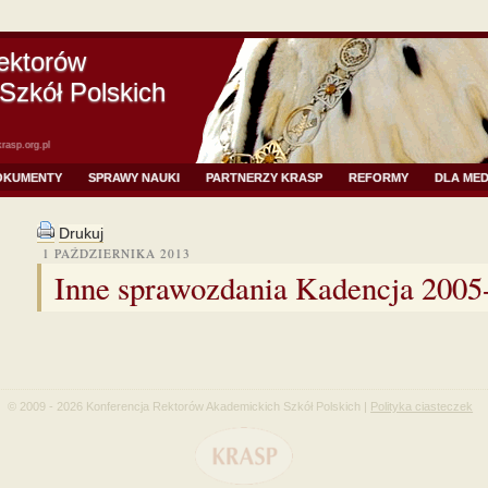
ektorów
Szkół Polskich
rasp.org.pl
OKUMENTY
SPRAWY NAUKI
PARTNERZY KRASP
REFORMY
DLA ME
Drukuj
1 PAŹDZIERNIKA 2013
Inne sprawozdania Kadencja 2005
© 2009 - 2026 Konferencja Rektorów Akademickich Szkół Polskich |
Polityka ciasteczek