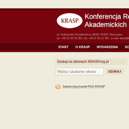
Konferencja R
Akademickich 
ul. Krakowskie Przedmieście 26/28, 00-927 Warszawa
tel. +48 22 55 20 352, fax +48 22 55 21 567, e-mail:
biuro@k
START
O KRASP
WYDARZENIA
D
Szukaj na stronach KRASP.org.pl
Subskrybuj kanał RSS KRASP