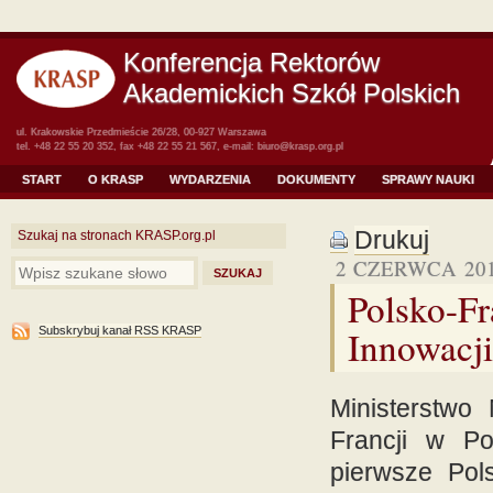
Konferencja Rektorów
Akademickich Szkół Polskich
ul. Krakowskie Przedmieście 26/28, 00-927 Warszawa
tel. +48 22 55 20 352, fax +48 22 55 21 567, e-mail:
biuro@krasp.org.pl
START
O KRASP
WYDARZENIA
DOKUMENTY
SPRAWY NAUKI
Drukuj
Szukaj na stronach KRASP.org.pl
2 CZERWCA 20
Polsko-Fr
Innowacji
Subskrybuj kanał RSS KRASP
Ministerstwo
Francji w Po
pierwsze Pol