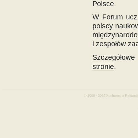
Polsce.
W Forum ucze
polscy naukow
międzynarodow
i zespołów za
Szczegółowe 
stronie
.
© 2009 - 2026 Konferencja Rektoró