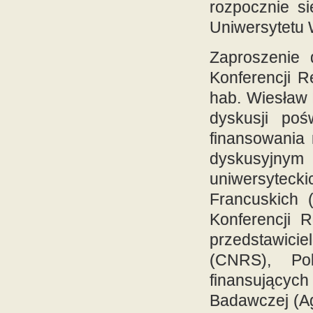
rozpocznie si
Uniwersytetu
Zaproszenie 
Konferencji R
hab. Wiesław 
dyskusji poś
finansowania 
dyskusyjny
uniwersytec
Francuskich 
Konferencji 
przedstawicie
(
CNRS
), Po
finansujących
Badawczej (A