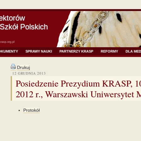
ektorów
Szkół Polskich
rasp.org.pl
OKUMENTY
SPRAWY NAUKI
PARTNERZY KRASP
REFORMY
DLA ME
Drukuj
12 GRUDNIA 2013
Posiedzenie Prezydium KRASP, 1
2012 r., Warszawski Uniwersytet
Protokół