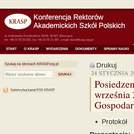
Konferencja Rektorów
Akademickich Szkół Polskich
ul. Krakowskie Przedmieście 26/28, 00-927 Warszawa
tel. +48 22 55 20 352, fax +48 22 55 21 567, e-mail:
biuro@krasp.org.pl
START
O KRASP
WYDARZENIA
DOKUMENTY
SPRAWY NAUKI
Drukuj
Szukaj na stronach KRASP.org.pl
24 STYCZNIA 2
Posiedze
września
Subskrybuj kanał RSS KRASP
Gospodar
Protokół