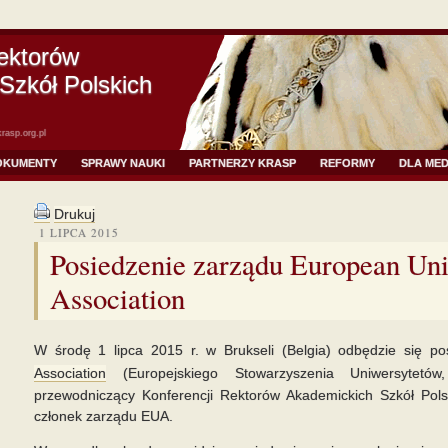
ektorów
Szkół Polskich
rasp.org.pl
OKUMENTY
SPRAWY NAUKI
PARTNERZY KRASP
REFORMY
DLA ME
Drukuj
1 LIPCA 2015
Posiedzenie zarządu European Uni
Association
W środę 1 lipca 2015 r. w Brukseli (Belgia) odbędzie się p
Association
(Europejskiego Stowarzyszenia Uniwersytet
przewodniczący Konferencji Rektorów Akademickich Szkół Pols
członek zarządu EUA.