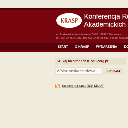
Konferencja R
Akademickich 
ul. Krakowskie Przedmieście 26/28, 00-927 Warszawa
tel. +48 22 55 20 352, fax +48 22 55 21 567, e-mail:
biuro@k
START
O KRASP
WYDARZENIA
D
Szukaj na stronach KRASP.org.pl
Subskrybuj kanał RSS KRASP