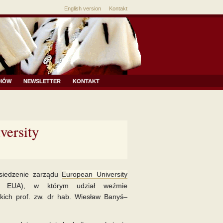
English version
Kontakt
DIÓW
NEWSLETTER
KONTAKT
versity
osiedzenie zarządu
European University
ów, EUA), w którym udział weźmie
kich prof. zw. dr hab. Wiesław Banyś–