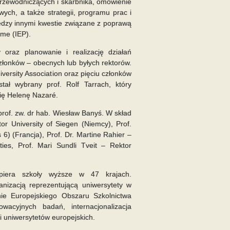
rzewodniczących i skarbnika, omówienie
ch, a także strategii, programu prac i
dzy innymi kwestie związane z poprawą
mme (IEP).
oraz planowanie i realizację działań
złonków – obecnych lub byłych rektorów.
ersity Association oraz pięciu członków
ł wybrany prof. Rolf Tarrach, który
rię Helenę Nazaré.
of. zw. dr hab. Wiesław Banyś. W skład
or University of Siegen (Niemcy), Prof.
6) (Francja), Prof. Dr. Martine Rahier –
ties, Prof. Mari Sundli Tveit – Rektor
spiera szkoły wyższe w 47 krajach.
anizacją reprezentującą uniwersytety w
ie Europejskiego Obszaru Szkolnictwa
acyjnych badań, internacjonalizacja
 uniwersytetów europejskich.