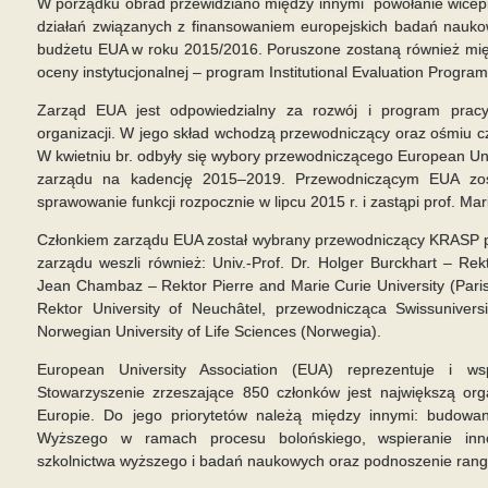
W porządku obrad przewidziano między innymi powołanie wicep
działań związanych z finansowaniem europejskich badań naukowy
budżetu EUA w roku 2015/2016. Poruszone zostaną również mię
oceny instytucjonalnej – program Institutional Evaluation Progra
Zarząd EUA jest odpowiedzialny za rozwój i program pracy 
organizacji. W jego skład wchodzą przewodniczący oraz ośmiu c
W kwietniu br. odbyły się wybory przewodniczącego European Univ
zarządu na kadencję 2015–2019. Przewodniczącym EUA zosta
sprawowanie funkcji rozpocznie w lipcu 2015 r. i zastąpi prof. Ma
Członkiem zarządu EUA został wybrany przewodniczący KRASP pr
zarządu weszli również: Univ.-Prof. Dr. Holger Burckhart – Rekt
Jean Chambaz – Rektor Pierre and Marie Curie University (Paris 
Rektor University of Neuchâtel, przewodnicząca Swissuniversi
Norwegian University of Life Sciences (Norwegia).
European University Association (EUA) reprezentuje i w
Stowarzyszenie zrzeszające 850 członków jest największą org
Europie. Do jego priorytetów należą między innymi: budowan
Wyższego w ramach procesu bolońskiego, wspieranie innow
szkolnictwa wyższego i badań naukowych oraz podnoszenie rangi