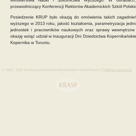
przewodniczący Konferencji Rektorów Akademickich Szkół Polskic
Posiedzenie KRUP było okazją do omówienia takich zagadnień,
wyższego w 2013 roku, jakość kształcenia, parametryzacja jedn
jednostek i pracowników naukowych oraz sprawy wewnętrzne 
okazję wziąć udział w inauguracji Dni Dziedzictwa Kopernikański
Kopernika w Toruniu.
© 2009 - 2026 Konferencja Rektorów Akademickich Szkół Polskich |
Polityka ciasteczek