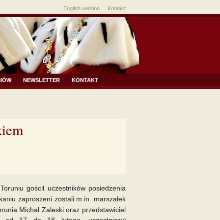
English version
Kontakt
DIÓW
NEWSLETTER
KONTAKT
kiem
Toruniu gościł uczestników posiedzenia
kaniu zaproszeni zostali m.in. marszałek
unia Michał Zaleski oraz przedstawiciel
, od 17 do 18 lutego, uczestniczył