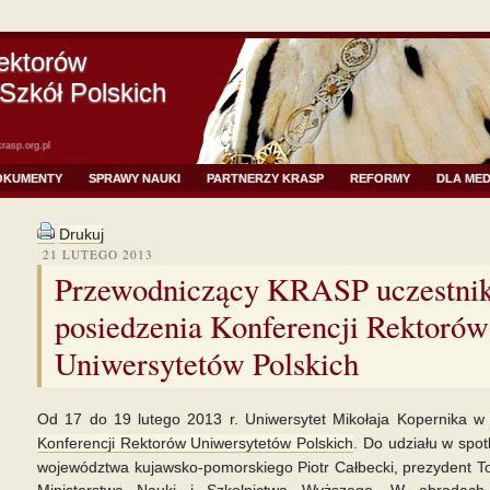
ektorów
Szkół Polskich
rasp.org.pl
OKUMENTY
SPRAWY NAUKI
PARTNERZY KRASP
REFORMY
DLA ME
Drukuj
21 LUTEGO 2013
Przewodniczący KRASP uczestni
posiedzenia Konferencji Rektorów
Uniwersytetów Polskich
Od 17 do 19 lutego 2013 r. Uniwersytet Mikołaja Kopernika w 
Konferencji Rektorów Uniwersytetów Polskich
. Do udziału w spot
województwa kujawsko-pomorskiego Piotr Całbecki, prezydent Tor
Ministerstwa Nauki i Szkolnictwa Wyższego. W obradach