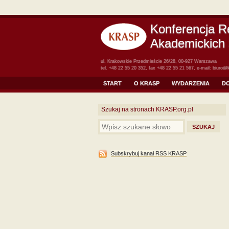
Konferencja R
Akademickich 
ul. Krakowskie Przedmieście 26/28, 00-927 Warszawa
tel. +48 22 55 20 352, fax +48 22 55 21 567, e-mail:
biuro@k
START
O KRASP
WYDARZENIA
D
Szukaj na stronach KRASP.org.pl
Subskrybuj kanał RSS KRASP