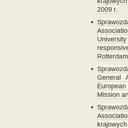
krajowych
2009 r.
Sprawozda
Associati
Universit
responsive
Rotterdam,
Sprawozda
General 
European 
Mission an
Sprawozda
Associat
krajowych