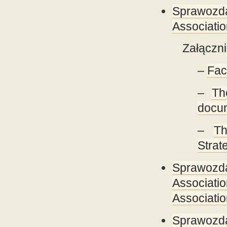
Sprawozda
Associatio
Załączni
–
Fac
–
Th
docu
–
Th
Strat
Sprawozda
Associati
Associatio
Sprawozda