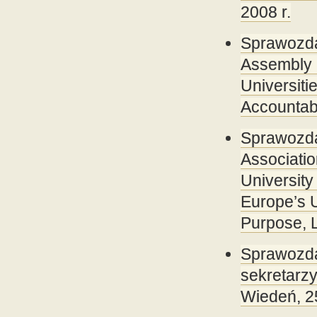
2008 r.
Sprawozd
Assembly
Universit
Accountabi
Sprawozda
Associati
Universit
Europe’s 
Purpose, 
Sprawozda
sekretarz
Wiedeń, 25