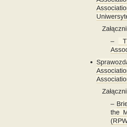
Associati
Uniwersyte
Załączni
–
Th
Assoc
Sprawozda
Associat
Associatio
Załączni
–
Bri
the 
(RPWG