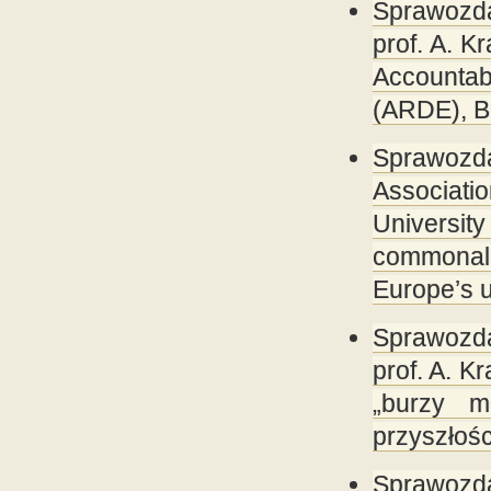
Sprawozd
prof. A. K
Accountab
(ARDE), Br
Sprawozda
Associati
Universit
commonalit
Europe’s u
Sprawozd
prof. A. 
„burzy m
przyszłośc
Sprawozda