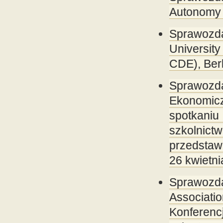
Autonomy
Sprawozda
University
CDE), Berl
Sprawoz
Ekonomic
spotkani
szkolnic
przedstaw
26 kwietn
Sprawozda
Associat
Konferen