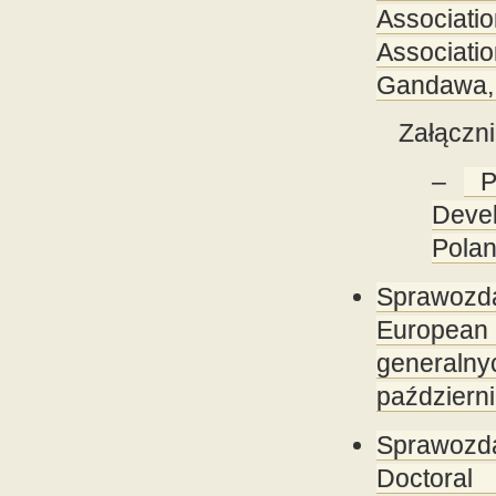
Associatio
Associatio
Gandawa, 
Załączni
–
Pr
Devel
Pola
Sprawozd
European 
generalnyc
październi
Sprawozd
Doctora