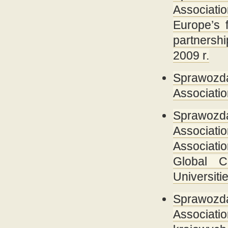
Associati
Europe’s f
partnersh
2009 r.
Sprawozda
Associatio
Sprawozda
Associat
Associati
Global C
Universiti
Sprawozda
Associat