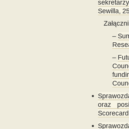
sekretarz
Sewilla, 2
Załączni
–
Sum
Resea
–
Fut
Counc
fundi
Counc
Sprawozda
oraz pos
Scorecard
Sprawozda