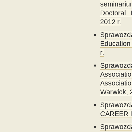
seminariu
Doctoral
2012 r.
Sprawozda
Education
r.
Sprawozda
Associat
Associati
Warwick, 
Sprawozda
CAREER II,
Sprawozda