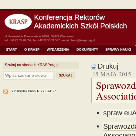
Konferencja Rektorów
Akademickich Szkół Polskich
ul. Krakowskie Przedmieście 26/28, 00-927 Warszawa
tel. +48 22 55 20 352, fax +48 22 55 21 567, e-mail:
biuro@krasp.org.pl
START
O KRASP
WYDARZENIA
DOKUMENTY
SPRAWY NAUKI
Drukuj
Szukaj na stronach KRASP.org.pl
15 MAJA 2015
Sprawozd
Associati
Subskrybuj kanał RSS KRASP
spraw eu
Sprawozda
Associat