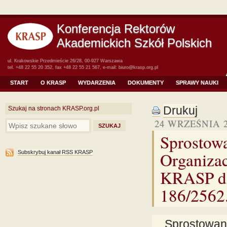
Konferencja Rektorów
Akademickich Szkół Polskich
ul. Krakowskie Przedmieście 26/28, 00-927 Warszawa
tel. +48 22 55 20 352, fax +48 22 55 21 567, e-mail:
biuro@krasp.org.pl
START
O KRASP
WYDARZENIA
DOKUMENTY
SPRAWY NAUKI
Drukuj
Szukaj na stronach KRASP.org.pl
24 WRZEŚNIA 2
Sprostowa
Organizac
Subskrybuj kanał RSS KRASP
KRASP do
186/2562
Sprostowani