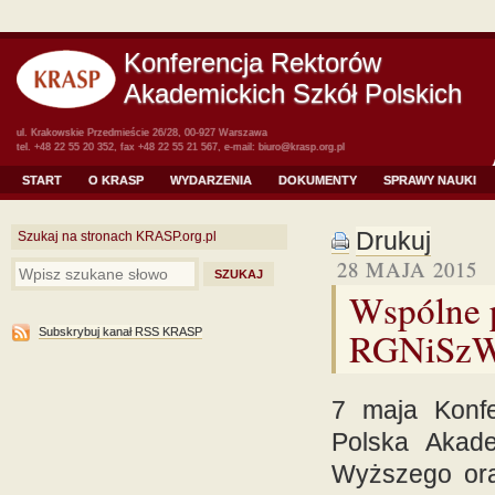
Konferencja Rektorów
Akademickich Szkół Polskich
ul. Krakowskie Przedmieście 26/28, 00-927 Warszawa
tel. +48 22 55 20 352, fax +48 22 55 21 567, e-mail:
biuro@krasp.org.pl
START
O KRASP
WYDARZENIA
DOKUMENTY
SPRAWY NAUKI
Drukuj
Szukaj na stronach KRASP.org.pl
28 MAJA 2015
Wspólne 
RGNiSzW
Subskrybuj kanał RSS KRASP
7 maja Konfe
Polska Akad
Wyższego or