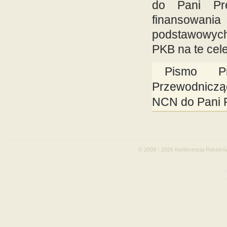
do Pani Pr
finansowani
podstawowych
PKB
na te cele
Pismo P
Przewodnicz
NCN
do Pani 
© 2009 - 2026 Konferencja Rektoró