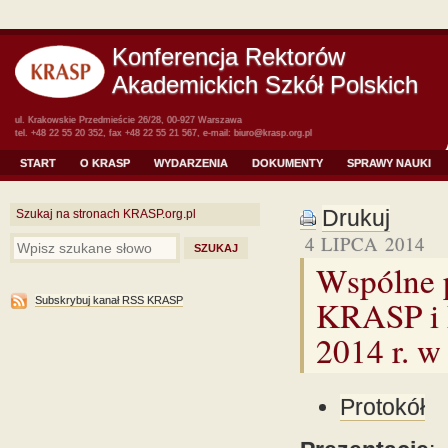
Konferencja Rektorów
Akademickich Szkół Polskich
ul. Krakowskie Przedmieście 26/28, 00-927 Warszawa
tel. +48 22 55 20 352, fax +48 22 55 21 567, e-mail:
biuro@krasp.org.pl
START
O KRASP
WYDARZENIA
DOKUMENTY
SPRAWY NAUKI
Drukuj
Szukaj na stronach KRASP.org.pl
4 LIPCA 2014
Wspólne 
KRASP i 
Subskrybuj kanał RSS KRASP
2014 r. w
Protokół