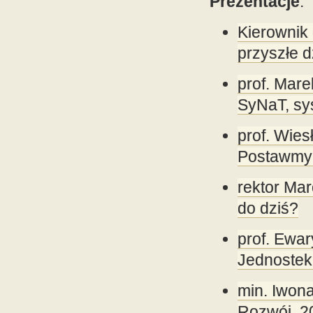
Prezentacje
:
Kierownik 
przyszłe 
prof. Mare
SyNaT, s
prof. Wie
Postawmy 
rektor Ma
do dziś?
prof. Ewa
Jednostek
min. Iwon
Rozwój, 2