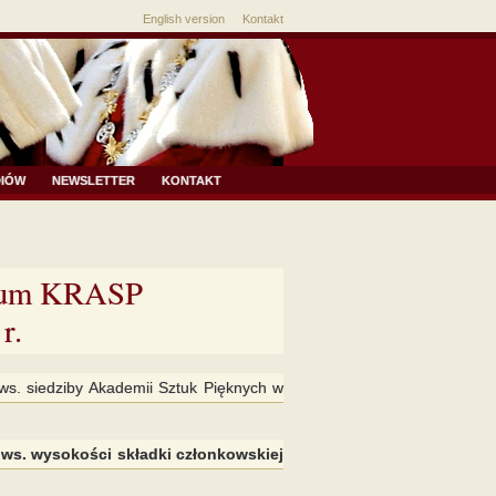
English version
Kontakt
DIÓW
NEWSLETTER
KONTAKT
dium KRASP
r.
ws. siedziby Akademii Sztuk Pięknych w
. ws. wysokości składki członkowskiej