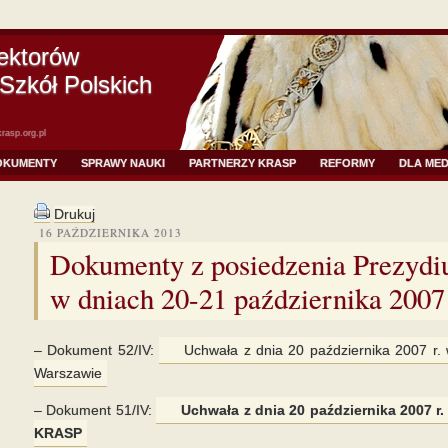
ektorów
Szkół Polskich
rasp.org.pl
OKUMENTY
SPRAWY NAUKI
PARTNERZY KRASP
REFORMY
DLA ME
Drukuj
16 PAŹDZIERNIKA 2013
Dokumenty z posiedzenia Prezy
w dniach 20-21 października 2007 
– Dokument 52/IV:
Uchwała z dnia 20 października 2007 r. 
Warszawie
– Dokument 51/IV:
Uchwała z dnia 20 października 2007 r
KRASP