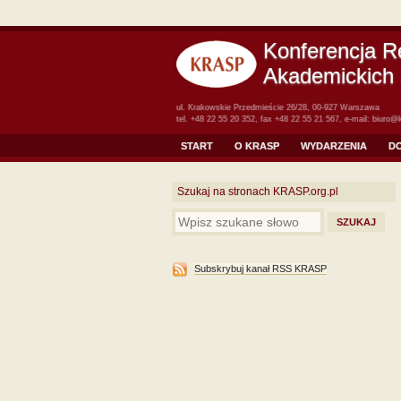
Konferencja R
Akademickich 
ul. Krakowskie Przedmieście 26/28, 00-927 Warszawa
tel. +48 22 55 20 352, fax +48 22 55 21 567, e-mail:
biuro@k
START
O KRASP
WYDARZENIA
D
Szukaj na stronach KRASP.org.pl
Subskrybuj kanał RSS KRASP