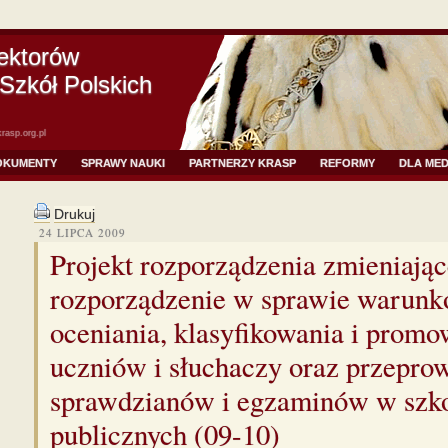
ektorów
Szkół Polskich
rasp.org.pl
OKUMENTY
SPRAWY NAUKI
PARTNERZY KRASP
REFORMY
DLA ME
Drukuj
24 LIPCA 2009
Projekt rozporządzenia zmieniają
rozporządzenie w sprawie warunk
oceniania, klasyfikowania i promo
uczniów i słuchaczy oraz przepro
sprawdzianów i egzaminów w szk
publicznych (09-10)