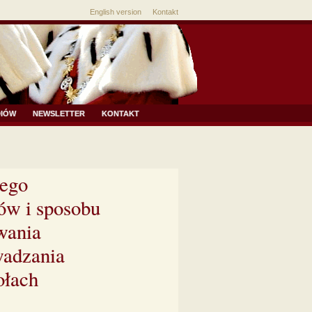
English version
Kontakt
DIÓW
NEWSLETTER
KONTAKT
cego
ów i sposobu
wania
wadzania
ołach