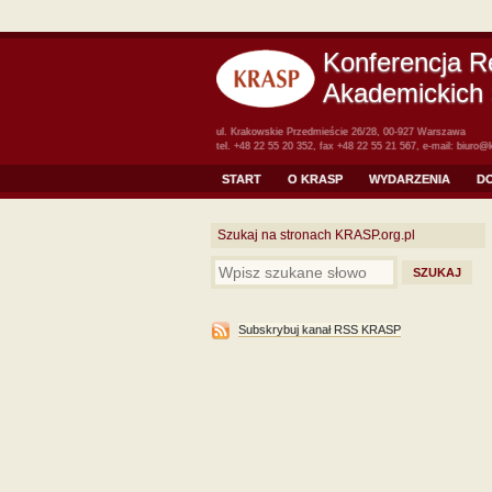
Konferencja R
Akademickich 
ul. Krakowskie Przedmieście 26/28, 00-927 Warszawa
tel. +48 22 55 20 352, fax +48 22 55 21 567, e-mail:
biuro@k
START
O KRASP
WYDARZENIA
D
Szukaj na stronach KRASP.org.pl
Subskrybuj kanał RSS KRASP