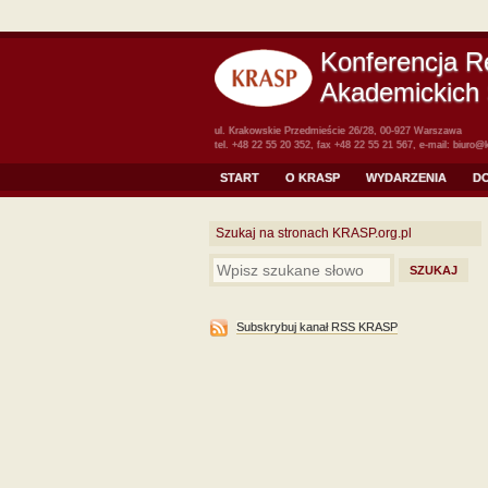
Konferencja R
Akademickich 
ul. Krakowskie Przedmieście 26/28, 00-927 Warszawa
tel. +48 22 55 20 352, fax +48 22 55 21 567, e-mail:
biuro@k
START
O KRASP
WYDARZENIA
D
Szukaj na stronach KRASP.org.pl
Subskrybuj kanał RSS KRASP