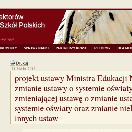
ektorów
Szkół Polskich
rasp.org.pl
OKUMENTY
SPRAWY NAUKI
PARTNERZY KRASP
REFORMY
DLA ME
Drukuj
24 MAJA 2013
projekt ustawy Ministra Edukacji
zmianie ustawy o systemie oświaty
zmieniającej ustawę o zmianie ust
systemie oświaty oraz zmianie nie
innych ustaw