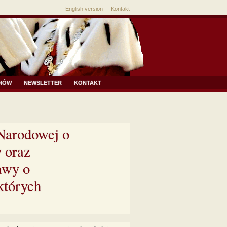
English version
Kontakt
DIÓW
NEWSLETTER
KONTAKT
 Narodowej o
 oraz
awy o
których