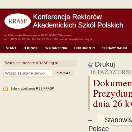
Konferencja Rektorów
Akademickich Szkół Polskich
ul. Krakowskie Przedmieście 26/28, 00-927 Warszawa
tel. +48 22 55 20 352, fax +48 22 55 21 567, e-mail:
biuro@krasp.org.pl
START
O KRASP
WYDARZENIA
DOKUMENTY
SPRAWY NAUKI
Drukuj
Szukaj na stronach KRASP.org.pl
16 PAŹDZIERNI
Dokument
Prezydiu
Subskrybuj kanał RSS KRASP
dnia 26 k
–
Stanow
Polsce