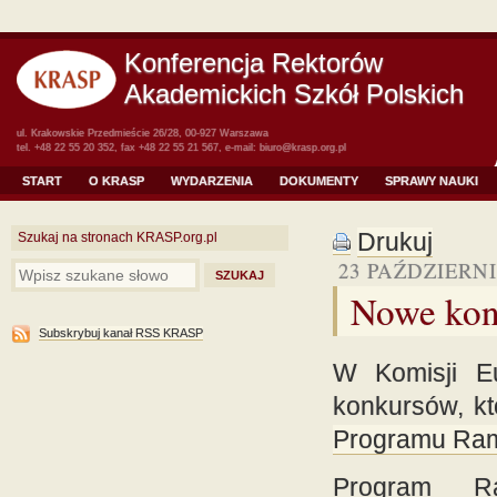
Konferencja Rektorów
Akademickich Szkół Polskich
ul. Krakowskie Przedmieście 26/28, 00-927 Warszawa
tel. +48 22 55 20 352, fax +48 22 55 21 567, e-mail:
biuro@krasp.org.pl
START
O KRASP
WYDARZENIA
DOKUMENTY
SPRAWY NAUKI
Drukuj
Szukaj na stronach KRASP.org.pl
23 PAŹDZIERNI
Nowe kon
Subskrybuj kanał RSS KRASP
W Komisji Eu
konkursów, k
Programu Ra
Program Ra