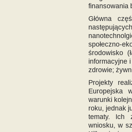
finansowania 
Główna częś
następujących
nanotechnolgi
społeczno-eko
środowisko (ł
informacyjne i
zdrowie; żywno
Projekty rea
Europejska 
warunki kolej
roku, jednak 
tematy. Ich
wniosku, w sz