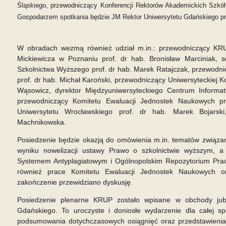
Śląskiego, przewodniczący Konferencji Rektorów Akademickich Szkół 
Gospodarzem spotkania będzie JM Rektor Uniwersytetu Gdańskiego pr
W obradach wezmą również udział m.in.: przewodniczący
KR
Mickiewicza w Poznaniu prof. dr hab. Bronisław Marciniak, s
Szkolnictwa Wyższego prof. dr hab. Marek Ratajczak, przewod
prof. dr hab. Michał Karoński, przewodniczący Uniwersyteckiej Ko
Wąsowicz, dyrektor Międzyuniwersyteckiego Centrum Informaty
przewodniczący Komitetu Ewaluacji Jednostek Naukowych pr
Uniwersytetu Wrocławskiego prof. dr hab. Marek Bojarsk
Machnikowska.
Posiedzenie będzie okazją do omówienia m.in. tematów związa
wyniku nowelizacji ustawy Prawo o szkolnictwie wyższym, a
Systemem Antyplagiatowym i Ogólnopolskim Repozytorium Pra
również prace Komitetu Ewaluacji Jednostek Naukowych 
zakończenie przewidziano dyskusję.
Posiedzenie plenarne
KRUP
zostało wpisane w obchody jubil
Gdańskiego. To uroczyste i doniosłe wydarzenie dla całej sp
podsumowania dotychczasowych osiągnięć oraz przedstawienia 