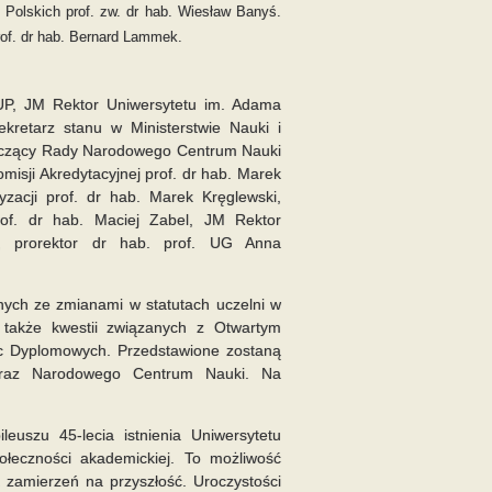
Polskich prof. zw. dr hab. Wiesław Banyś.
of. dr hab. Bernard Lammek.
UP
, JM Rektor Uniwersytetu im. Adama
ekretarz stanu w Ministerstwie Nauki i
niczący Rady Narodowego Centrum Nauki
misji Akredytacyjnej prof. dr hab. Marek
zacji prof. dr hab. Marek Kręglewski,
of. dr hab. Maciej Zabel, JM Rektor
i, prorektor dr hab. prof. UG Anna
nych ze zmianami w statutach uczelni w
 także kwestii związanych z Otwartym
c Dyplomowych. Przedstawione zostaną
oraz Narodowego Centrum Nauki. Na
euszu 45-lecia istnienia Uniwersytetu
ołeczności akademickiej. To możliwość
zamierzeń na przyszłość. Uroczystości