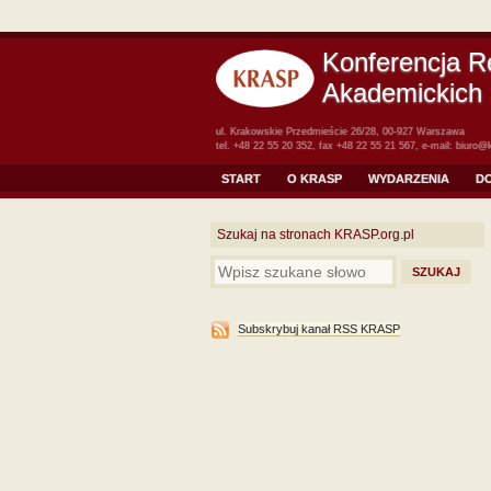
Konferencja R
Akademickich 
ul. Krakowskie Przedmieście 26/28, 00-927 Warszawa
tel. +48 22 55 20 352, fax +48 22 55 21 567, e-mail:
biuro@k
START
O KRASP
WYDARZENIA
D
Szukaj na stronach KRASP.org.pl
Subskrybuj kanał RSS KRASP