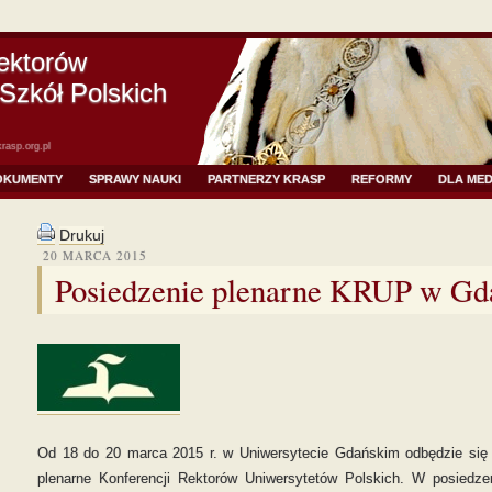
ektorów
Szkół Polskich
rasp.org.pl
OKUMENTY
SPRAWY NAUKI
PARTNERZY KRASP
REFORMY
DLA ME
Drukuj
20 MARCA 2015
Posiedzenie plenarne KRUP w Gd
Od 18 do 20 marca 2015 r. w Uniwersytecie Gdańskim odbędzie się
plenarne Konferencji Rektorów Uniwersytetów Polskich. W posiedz