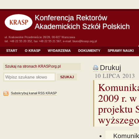
Konferencja Rektorów
Akademickich Szkół Polskich
ul. Krakowskie Przedmieście 26/28, 00-927 Warszawa
tel. +48 22 55 20 352, fax +48 22 55 21 567, e-mail:
biuro@krasp.org.pl
START
O KRASP
WYDARZENIA
DOKUMENTY
SPRAWY NAUKI
Drukuj
Szukaj na stronach KRASP.org.pl
10 LIPCA 2013
Komunikat
2009 r. w
Subskrybuj kanał RSS KRASP
projektu 
wyższego
Komuni