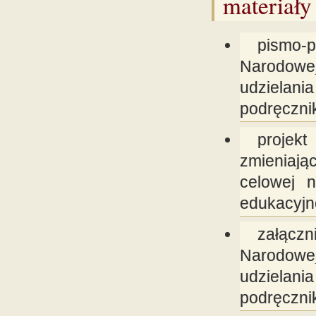
materiały
pismo-
Narodowe
udzielan
podręcznik
projek
zmieniają
celowej n
edukacyjn
załączn
Narodowe
udzielan
podręcznik