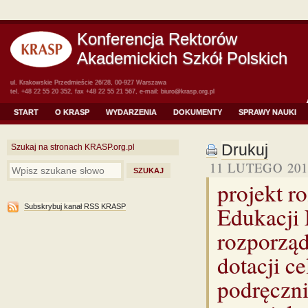
Konferencja Rektorów
Akademickich Szkół Polskich
ul. Krakowskie Przedmieście 26/28, 00-927 Warszawa
tel. +48 22 55 20 352, fax +48 22 55 21 567, e-mail:
biuro@krasp.org.pl
START
O KRASP
WYDARZENIA
DOKUMENTY
SPRAWY NAUKI
Drukuj
Szukaj na stronach KRASP.org.pl
11 LUTEGO 201
projekt r
Edukacji
Subskrybuj kanał RSS KRASP
rozporząd
dotacji c
podręczni