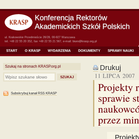
Konferencja Rektorów
Akademickich Szkół Polskich
ul. Krakowskie Przedmieście 26/28, 00-927 Warszawa
tel. +48 22 55 20 352, fax +48 22 55 21 567, e-mail:
biuro@krasp.org.pl
START
O KRASP
WYDARZENIA
DOKUMENTY
SPRAWY NAUKI
Drukuj
Szukaj na stronach KRASP.org.pl
11 LIPCA 2007
Projekty
sprawie 
Subskrybuj kanał RSS KRASP
naukowcó
przez min
Projek