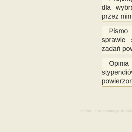
dla wybr
przez min
Pismo
sprawie 
zadań pow
Opinia
stypend
powierzon
© 2009 - 2026 Konferencja Rektoró